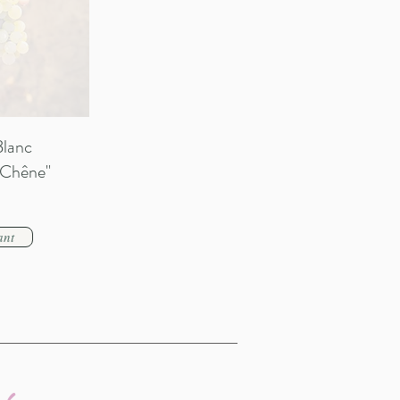
Blanc
e Chêne"
ant