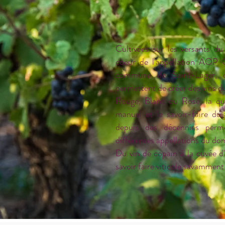
Cultivées sur les versants du
coeur de l'appellation AOP C
commune de Saint-Lager, c
permettent de créer des vins du
Rouge, Blanc ou Rosé, la qual
manuel et le savoir-faire d
depuis des décennies perm
différentes appellations du dom
Du vin de copain à la cuvée d
savoir faire viticole savamment 