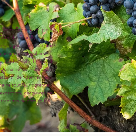
 Mont Brouilly en plein
ôte de Brouilly, sur la
es vignes de coteaux
 beaujolais singuliers.
ité des sols, le travail
u Domaine du Père Jean
ettent de donner aux
aine tout leur potentiel.
'exception, découvrez ce
transmis de père en fils.