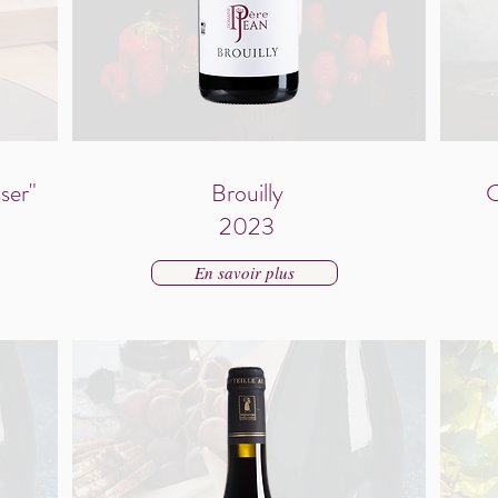
sser"
Brouilly
C
2023
En savoir plus